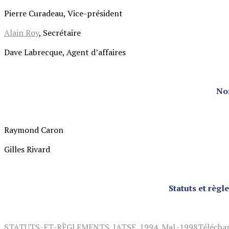
Pierre Curadeau, Vice-président
Alain Roy
, Secrétaire
Dave Labrecque, Agent d’affaires
Nos
Raymond Caron
Gilles Rivard
Statuts et règl
STATUTS-ET-RÈGLEMENTS_IATSE_1994_MaJ-1998
Télécha